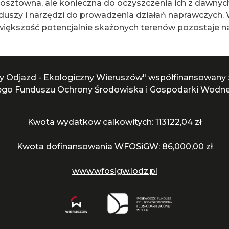
kosztowna, ale konieczna do oczyszczenia ich z dawnyc
uszy i narzędzi do prowadzenia działań naprawczych.
iększość potencjalnie skażonych terenów pozostaje nad
ny Odjazd - Ekologiczny Wieruszów" współfinansowany
go Funduszu Ochrony Środowiska i Gospodarki Wodnej
Kwota wydatkow calkowitych: 113122,04 zł
Kwota dofinansowania WFOSiGW: 86,000,00 zł
www.wfosigw.lodz.pl