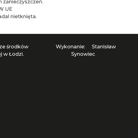
h zanieczyszczeń.
 W UE
al nietknięta.
 ze środków
Wykonanie:
Stanisław
 w Łodzi.
Synowiec