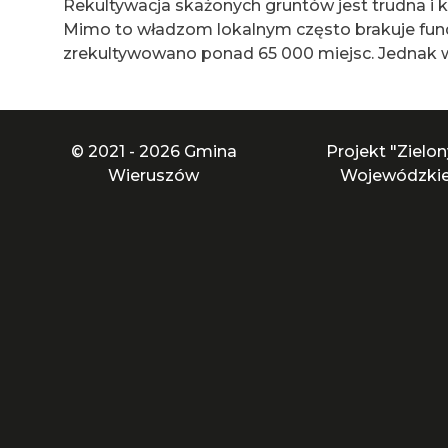
Rekultywacja skażonych gruntów jest trudna i 
Mimo to władzom lokalnym często brakuje fund
zrekultywowano ponad 65 000 miejsc. Jednak w
© 2021 - 2026 Gmina
Projekt "Zielo
Wieruszów
Wojewódzkie