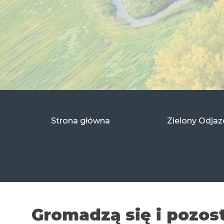
Przejdź
do
treści
Strona główna
Zielony Odjaz
Gromadzą się i pozos