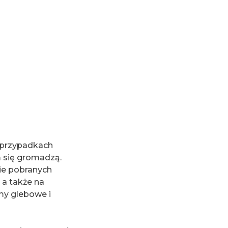
u przypadkach
m się gromadzą.
wie pobranych
 a także na
my glebowe i