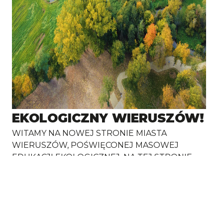
EKOLOGICZNY WIERUSZÓW!
WITAMY NA NOWEJ STRONIE MIASTA
WIERUSZÓW, POŚWIĘCONEJ MASOWEJ
EDUKACJI EKOLOGICZNEJ. NA TEJ STRONIE
ZNAJDĄ PAŃSTWO INFORMACJE NA TEMAT
EKOLOGII. WIADOMOŚCI BĘDĄ PODZIELONE
NA 7 KATEGORII: ŚMIECI – ODPOWIEDZIĄ JEST
ŚWIADOMOŚĆ EKOLOGICZNA W ZAKRESIE
SEGREGACJI ODPADÓW, RECYKLINGU ITP.