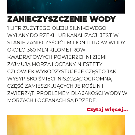
ZANIECZYSZCZENIE WODY
1 LITR ZUŻYTEGO OLEJU SILNIKOWEGO
WYLANY DO RZEKI LUB KANALIZACJI JEST W
STANIE ZANIECZYŚCIĆ 1 MILION LITRÓW WODY.
OKOŁO 360 MLN KILOMETRÓW
KWADRATOWYCH POWIERZCHNI ZIEMI
ZAJMUJĄ MORZA I OCEANY. NIESTETY
CZŁOWIEK WYKORZYSTUJE JE CZĘSTO JAK
WYSYPISKO ŚMIECI, NISZCZĄC OGROMNĄ
CZĘŚĆ ZAMIESZKUJĄCYCH JE ROŚLIN I
ZWIERZĄT. PROBLEMEM DLA JAKOŚCI WODY W
MORZACH I OCEANACH SĄ PRZEDE...
Czytaj więcej...