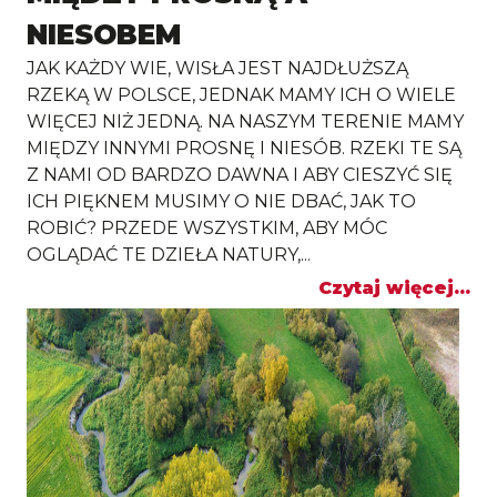
NIESOBEM
JAK KAŻDY WIE, WISŁA JEST NAJDŁUŻSZĄ
RZEKĄ W POLSCE, JEDNAK MAMY ICH O WIELE
WIĘCEJ NIŻ JEDNĄ. NA NASZYM TERENIE MAMY
MIĘDZY INNYMI PROSNĘ I NIESÓB. RZEKI TE SĄ
Z NAMI OD BARDZO DAWNA I ABY CIESZYĆ SIĘ
ICH PIĘKNEM MUSIMY O NIE DBAĆ, JAK TO
ROBIĆ? PRZEDE WSZYSTKIM, ABY MÓC
OGLĄDAĆ TE DZIEŁA NATURY,...
Czytaj więcej...